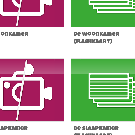
oonkamer
De woonkamer
(flashkaart)
laapkamer
De slaapkamer