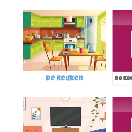
de
keuken
De ke