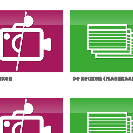
uken
De keuken (flashkaa