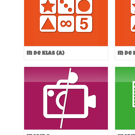
In de klas (A)
In de 