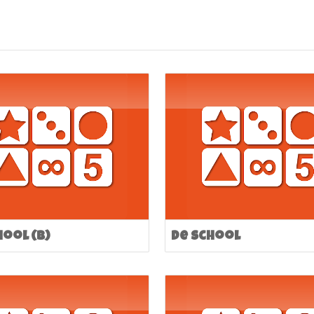
hool (B)
De school