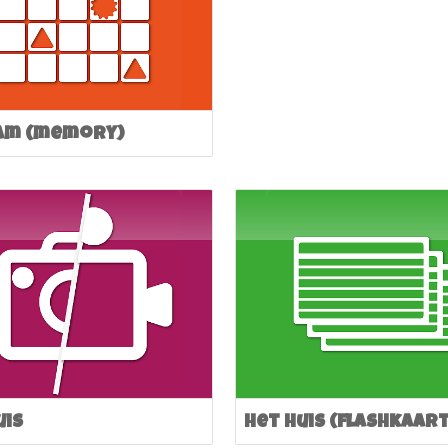
am (memory)
uis
Het huis (flashkaar