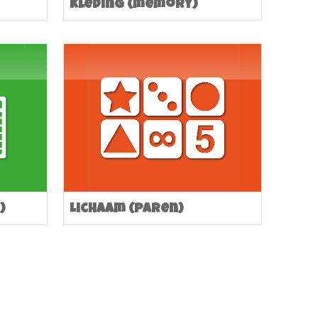
Kleding (memory)
)
Lichaam (paren)