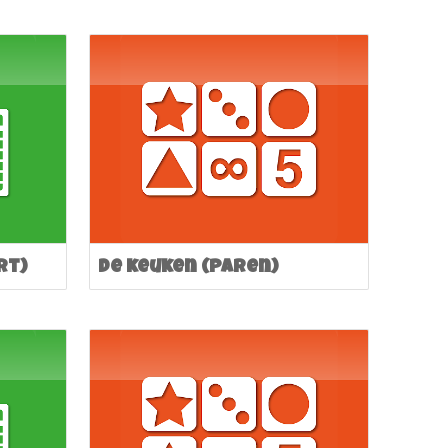
rt)
De keuken (paren)