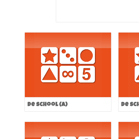
De school (A)
De sc