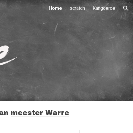
Home
scratch
Kangoeroe
ion
van
meester Warre