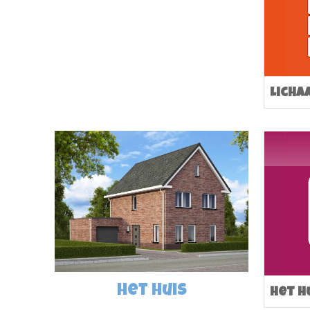
Licha
het huis
Het h