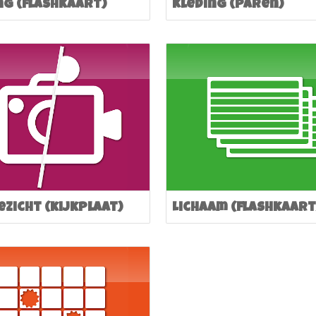
ng (flashkaart)
Kleding (paren)
ezicht (kijkplaat)
Lichaam (flashkaart