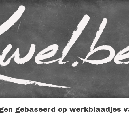
ip to main content
Skip to navigat
igen gebaseerd op werkblaadjes 