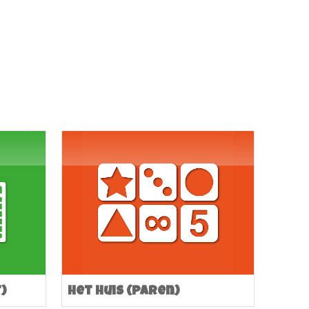
t)
Het huis (paren)