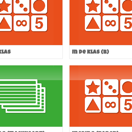
klas
In de klas (B)