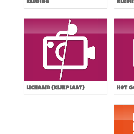
Kleding
kledi
Lichaam (kijkplaat)
Het g