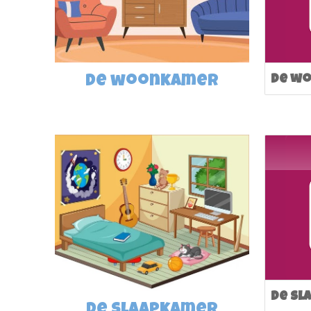
de
woon
kamer
De w
De s
de
slaap
kamer